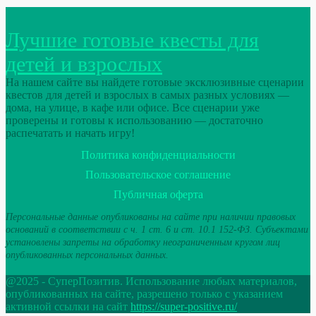
Лучшие готовые квесты для
детей и взрослых
На нашем сайте вы найдете готовые эксклюзивные сценарии
квестов для детей и взрослых в самых разных условиях —
дома, на улице, в кафе или офисе. Все сценарии уже
проверены и готовы к использованию — достаточно
распечатать и начать игру!
Политика конфиденциальности
Пользовательское соглашение
Публичная оферта
Персональные данные опубликованы на сайте при наличии правовых
оснований в соответствии с ч. 1 ст. 6 и ст. 10.1 152-ФЗ. Субъектами
установлены запреты на обработку неограниченным кругом лиц
опубликованных персональных данных.
@2025 - СуперПозитив. Использование любых материалов,
опубликованных на сайте, разрешено только с указанием
активной ссылки на сайт
https://super-positive.ru/