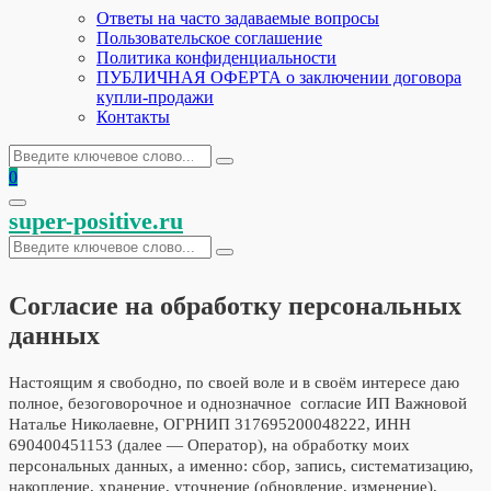
Ответы на часто задаваемые вопросы
Пользовательское соглашение
Политика конфиденциальности
ПУБЛИЧНАЯ ОФЕРТА о заключении договора
купли-продажи
Контакты
Искать:
Поиск
0
Основное
super-positive.ru
меню
Искать:
Поиск
Согласие на обработку персональных
данных
Настоящим я свободно, по своей воле и в своём интересе даю
полное, безоговорочное и однозначное согласие ИП Важновой
Наталье Николаевне, ОГРНИП 317695200048222, ИНН
690400451153 (далее — Оператор), на обработку моих
персональных данных, а именно: сбор, запись, систематизацию,
накопление, хранение, уточнение (обновление, изменение),