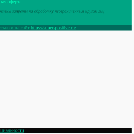
ная оферта
новлены запреты на обработку неограниченным кругом лиц
ссылки на сайт
https://super-positive.ru/
циальности