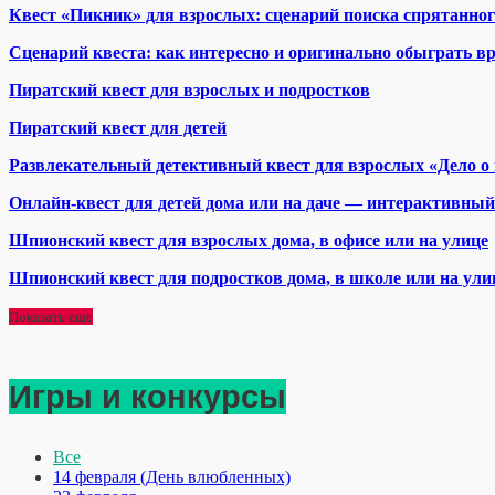
Квест «Пикник» для взрослых: сценарий поиска спрятанног
Сценарий квеста: как интересно и оригинально обыграть вр
Пиратский квест для взрослых и подростков
Пиратский квест для детей
Развлекательный детективный квест для взрослых «Дело 
Онлайн-квест для детей дома или на даче — интерактивный
Шпионский квест для взрослых дома, в офисе или на улице
Шпионский квест для подростков дома, в школе или на ули
Показать еще
Игры и конкурсы
Все
14 февраля (День влюбленных)