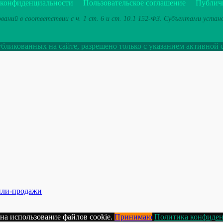
 конфиденциальности
Пользовательское соглашение
Публич
ваний в соответствии с ч. 1 ст. 6 и ст. 10.1 152-ФЗ. Субъектами уста
ликованных на сайте, разрешено только с указанием активной 
ли-продажи
ь на использование файлов cookie.
Принимаю
Политика конфиден