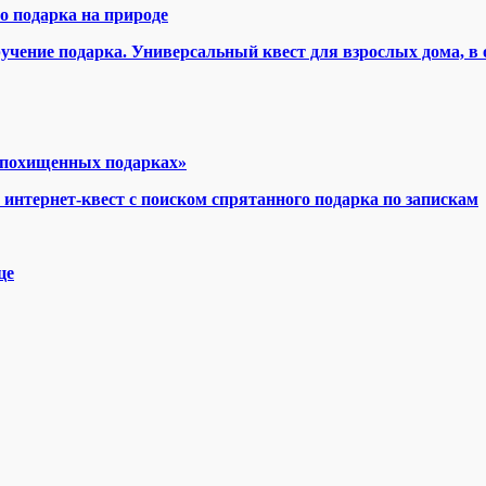
о подарка на природе
учение подарка. Универсальный квест для взрослых дома, в о
о похищенных подарках»
 интернет-квест с поиском спрятанного подарка по запискам
це