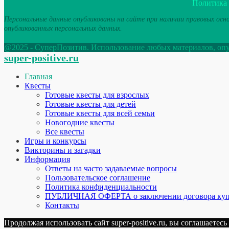
Политика
Персональные данные опубликованы на сайте при наличии правовых осно
опубликованных персональных данных.
@2025 - СуперПозитив. Использование любых материалов, опуб
super-positive.ru
Главная
Квесты
Готовые квесты для взрослых
Готовые квесты для детей
Готовые квесты для всей семьи
Новогодние квесты
Все квесты
Игры и конкурсы
Викторины и загадки
Информация
Ответы на часто задаваемые вопросы
Пользовательское соглашение
Политика конфиденциальности
ПУБЛИЧНАЯ ОФЕРТА о заключении договора куп
Контакты
Продолжая использовать сайт super-positive.ru, вы соглашаетес