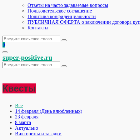
Ответы на часто задаваемые вопросы
Пользовательское соглашение
Политика конфиденциальности
ПУБЛИЧНАЯ ОФЕРТА о заключении договора куп
Контакты
Искать:
Поиск
0
Основное
super-positive.ru
меню
Искать:
Поиск
Квесты
Все
14 февраля (День влюбленных)
23 февраля
8 марта
Актуально
Викторины и загадки