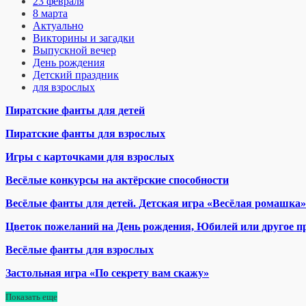
23 февраля
8 марта
Актуально
Викторины и загадки
Выпускной вечер
День рождения
Детский праздник
для взрослых
Пиратские фанты для детей
Пиратские фанты для взрослых
Игры с карточками для взрослых
Весёлые конкурсы на актёрские способности
Весёлые фанты для детей. Детская игра «Весёлая ромашка»
Цветок пожеланий на День рождения, Юбилей или другое п
Весёлые фанты для взрослых
Застольная игра «По секрету вам скажу»
Показать еще