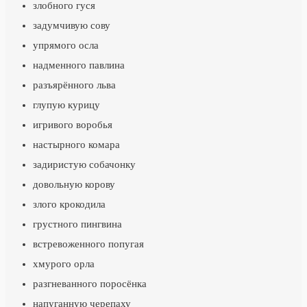
злобного гуся
задумчивую сову
упрямого осла
надменного павлина
разъярённого льва
глупую курицу
игривого воробья
настырного комара
задиристую собачонку
довольную корову
злого крокодила
грустного пингвина
встревоженного попугая
хмурого орла
разгневанного поросёнка
напуганную черепаху