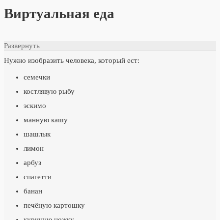
Виртуальная еда
Развернуть
Нужно изобразить человека, который ест:
семечки
костлявую рыбу
эскимо
манную кашу
шашлык
лимон
арбуз
спагетти
банан
печёную картошку
куриную ножку