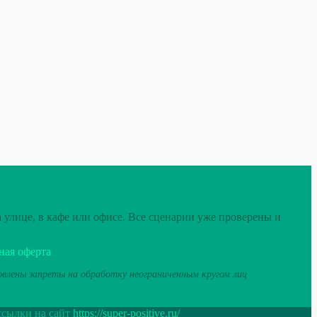
 улице, в кафе или офисе. Все сценарии уже проверены и
ная оферта
новлены запреты на обработку неограниченным кругом лиц
ссылки на сайт
https://super-positive.ru/