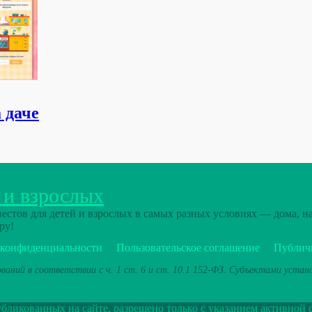
 даче
 и взрослых
стов для детей и взрослых в самых разных условиях — дома, на
ру!
 конфиденциальности
Пользовательское соглашение
Публич
ваний в соответствии с ч. 1 ст. 6 и ст. 10.1 152-ФЗ. Субъектами уста
ликованных на сайте, разрешено только с указанием активной 