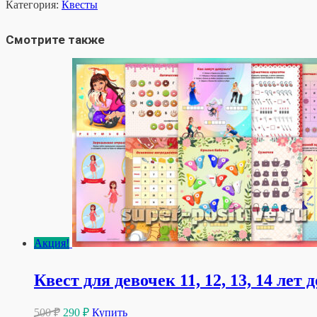
товара
Категория:
Квесты
Пиратский
квест
Смотрите также
для
детей
Акция!
Квест для девочек 11, 12, 13, 14 лет
Первоначальная
Текущая
500
₽
290
₽
Купить