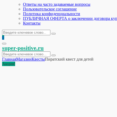
Ответы на часто задаваемые вопросы
Пользовательское соглашение
Политика конфиденциальности
ПУБЛИЧНАЯ ОФЕРТА о заключении договора куп
Контакты
Искать:
Поиск
0
Основное
super-positive.ru
меню
Искать:
Поиск
Главная
Магазин
Квесты
Пиратский квест для детей
Акция!