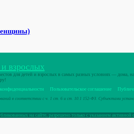
женщины)
 и взрослых
стов для детей и взрослых в самых разных условиях — дома, на
ру!
 конфиденциальности
Пользовательское соглашение
Публич
ваний в соответствии с ч. 1 ст. 6 и ст. 10.1 152-ФЗ. Субъектами уста
ликованных на сайте, разрешено только с указанием активной 