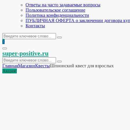
Ответы на часто задаваемые вопросы
Пользовательское соглашение
Политика конфиденциальности
ПУБЛИЧНАЯ ОФЕРТА о заключении договора куп
Контакты
Искать:
Поиск
0
Основное
super-positive.ru
меню
Искать:
Поиск
Главная
Магазин
Квесты
Шпионский квест для взрослых
Акция!