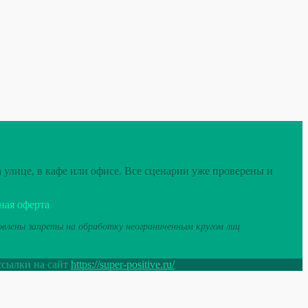
 улице, в кафе или офисе. Все сценарии уже проверены и
ная оферта
новлены запреты на обработку неограниченным кругом лиц
ссылки на сайт
https://super-positive.ru/