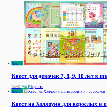
цена
цена:
составляла
450 ₽.
600 ₽.
Акция!
Квест для девочек 7, 8, 9, 10 лет в 
Первоначальная
Текущая
500
₽
290
₽
Купить
цена
цена:
Акция!
составляла
290 ₽.
500 ₽.
Квест на Хэллоуин для взрослых и 