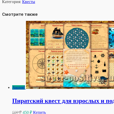
товара
Категория:
Квесты
Шпионский
квест
Смотрите также
для
взрослых
Акция!
Пиратский квест для взрослых и по
Первоначальная
Текущая
600
₽
450
₽
Купить